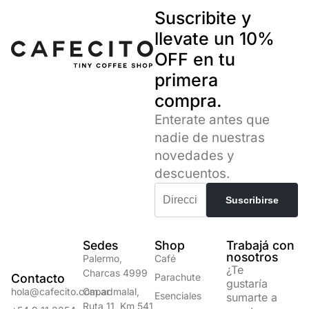
Suscribite y
llevate un 10%
OFF en tu
primera
compra.
Enterate antes que
nadie de nuestras
novedades y
descuentos.
Sedes
Shop
Trabajá con
nosotros
Palermo,
Café
¿Te
Charcas 4999
Contacto
Parachute
gustaría
hola@cafecito.com.ar
Capadmalal,
Esenciales
sumarte a
Ruta 11, Km 541