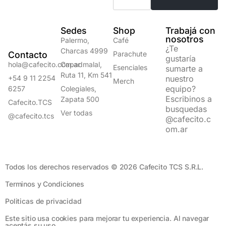
Sedes
Shop
Trabajá con
nosotros
Palermo,
Café
¿Te
Charcas 4999
Contacto
Parachute
gustaría
hola@cafecito.com.ar
Capadmalal,
Esenciales
sumarte a
Ruta 11, Km 541
+54 9 11 2254
nuestro
Merch
equipo?
6257
Colegiales,
Escribinos a
Zapata 500
Cafecito.TCS
busquedas
Ver todas
@cafecito.tcs
@cafecito.c
om.ar
Todos los derechos reservados © 2026 Cafecito TCS S.R.L.
Terminos y Condiciones​
Politicas de privacidad
Este sitio usa cookies para mejorar tu experiencia. Al navegar
aceptás su uso.