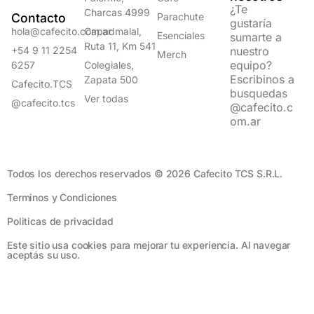
¿Te
Charcas 4999
Contacto
Parachute
gustaría
hola@cafecito.com.ar
Capadmalal,
Esenciales
sumarte a
Ruta 11, Km 541
+54 9 11 2254
nuestro
Merch
equipo?
6257
Colegiales,
Escribinos a
Zapata 500
Cafecito.TCS
busquedas
Ver todas
@cafecito.tcs
@cafecito.c
om.ar
Todos los derechos reservados © 2026 Cafecito TCS S.R.L.
Terminos y Condiciones​
Politicas de privacidad
Este sitio usa cookies para mejorar tu experiencia. Al navegar
aceptás su uso.