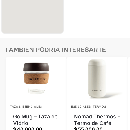
Tambien podria interesarte
TAZAS
,
ESENCIALES
ESENCIALES
,
TERMOS
Go Mug – Taza de
Nomad Thermos –
Vidrio
Termo de Café
$
40.000,00
$
55.000,00