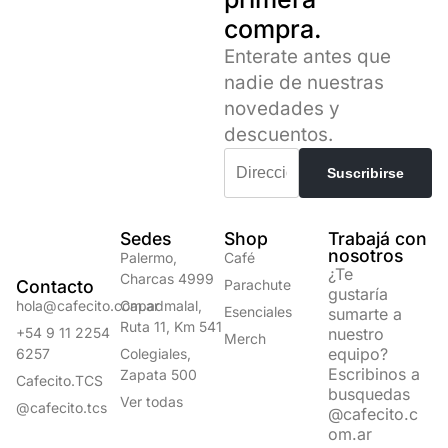
compra.
Enterate antes que
nadie de nuestras
novedades y
descuentos.
Sedes
Shop
Trabajá con
nosotros
Palermo,
Café
¿Te
Charcas 4999
Contacto
Parachute
gustaría
hola@cafecito.com.ar
Capadmalal,
Esenciales
sumarte a
Ruta 11, Km 541
+54 9 11 2254
nuestro
Merch
equipo?
6257
Colegiales,
Escribinos a
Zapata 500
Cafecito.TCS
busquedas
Ver todas
@cafecito.tcs
@cafecito.c
om.ar